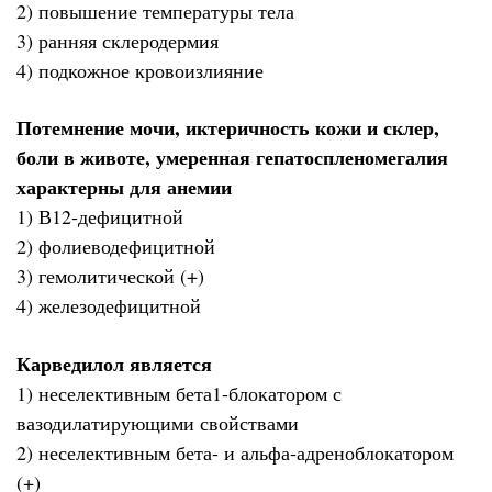
2) повышение температуры тела
3) ранняя склеродермия
4) подкожное кровоизлияние
Потемнение мочи, иктеричность кожи и склер,
боли в животе, умеренная гепатоспленомегалия
характерны для анемии
1) В12-дефицитной
2) фолиеводефицитной
3) гемолитической (+)
4) железодефицитной
Карведилол является
1) неселективным бета1-блокатором с
вазодилатирующими свойствами
2) неселективным бета- и альфа-адреноблокатором
(+)