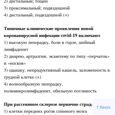
2) дистальный; тощей
3) проксимальный; подвздошной
4) дистальный; подвздошной (+)
Типичные клинические проявления новой
коронавирусной инфекции covid-19 включают
1) высокую лихорадку, боли в горле, шейный
лимфаденит
2) диарею, артралгии, экзантему по типу «перчаток»
и «носков»
3) одышку, непродуктивный кашель, заложенность в
грудной клетке (+)
4) волнообразную лихорадку,
полимикролимфаденит, обильную потливость
При рассеянном склерозе первично страдает
↑ Вверх
1) клетки передних рогов спинного мозга