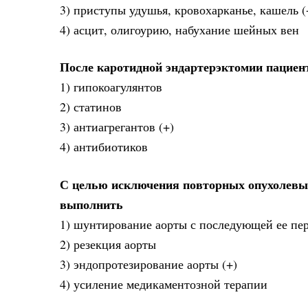
3) приступы удушья, кровохарканье, кашель (
4) асцит, олигоурию, набухание шейных вен
После каротидной эндартерэктомии пациен
1) гипокоагулянтов
2) статинов
3) антиагрегантов (+)
4) антибиотиков
С целью исключения повторных опухолевых
выполнить
1) шунтирование аорты с последующей ее пе
2) резекция аорты
3) эндопротезирование аорты (+)
4) усиление медикаментозной терапии