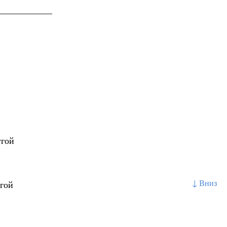
____________
угой
↓ Вниз
угой