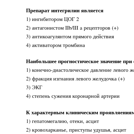
Препарат интегрилин является
1) ингибитором ЦОГ 2
2) антагонистом IIb/III a рецепторов (+)
3) антикоагулянтом прямого действия
4) активатором тромбина
Наибольшее прогностическое значение при
1) конечно-диастолическое давление левого ж
2) фракция изгнания левого желудочка (+)
3) ЭКГ
4) степень сужения коронарной артерии
К характерным клиническим проявляениям 
1) гепатомегалию, отеки, асцит
2) кровохарканье, приступы удушья, асцит