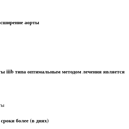
асширение аорты
ы iiib типа оптимальным методом лечения является
ты
сроки более (в днях)