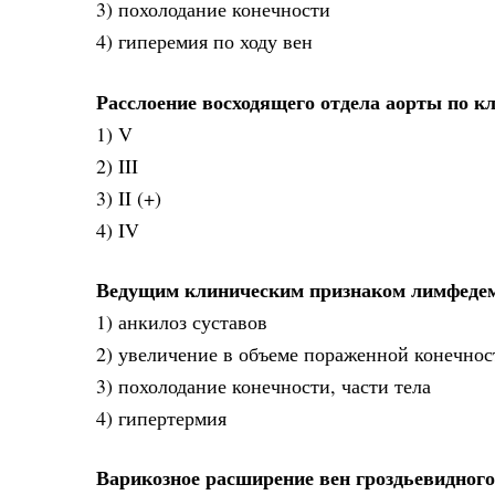
3) похолодание конечности
4) гиперемия по ходу вен
Расслоение восходящего отдела аорты по к
1) V
2) III
3) II (+)
4) IV
Ведущим клиническим признаком лимфеде
1) анкилоз суставов
2) увеличение в объеме пораженной конечност
3) похолодание конечности, части тела
4) гипертермия
Варикозное расширение вен гроздьевидног