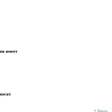
ия имеет
носят
↑ Вверх