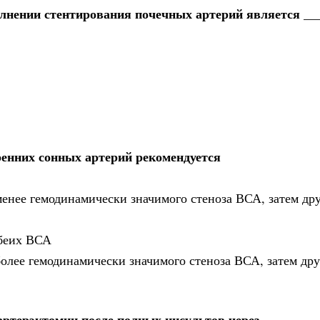
нении стентирования почечных артерий является __
енних сонных артерий рекомендуется
енее гемодинамически значимого стеноза ВСА, затем др
обеих ВСА
олее гемодинамически значимого стеноза ВСА, затем др
артерэктомии после полных инсультов через