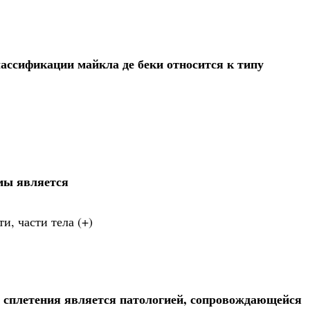
лассификации майкла де беки относится к типу
мы является
и, части тела (+)
о сплетения является патологией, сопровождающейся