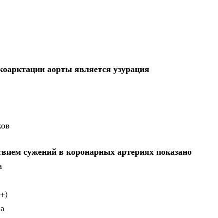
коарктации аорты является узурация
ков
твием сужений в коронарных артериях показано
а
+)
ка