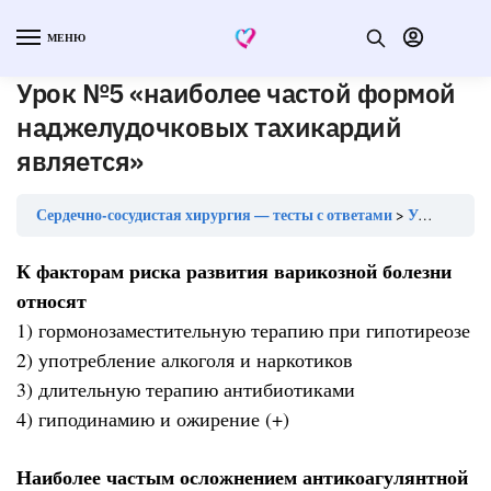
МЕНЮ
Урок №5 «наиболее частой формой
наджелудочковых тахикардий
является»
Сердечно-сосудистая хирургия — тесты с ответами
Урок №5 «наиболее частой формой наджелудочковых тахикардий является»
К факторам риска развития варикозной болезни
относят
1) гормонозаместительную терапию при гипотиреозе
2) употребление алкоголя и наркотиков
3) длительную терапию антибиотиками
4) гиподинамию и ожирение (+)
Наиболее частым осложнением антикоагулянтной