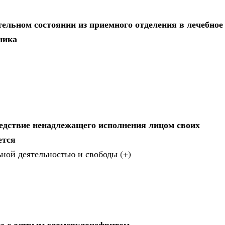
ельном состоянии из приемного отделения в лечебное
ника
ледствие ненадлежащего исполнения лицом своих
ется
ной деятельностью и свободы (+)
та с острым гломерулонефритом