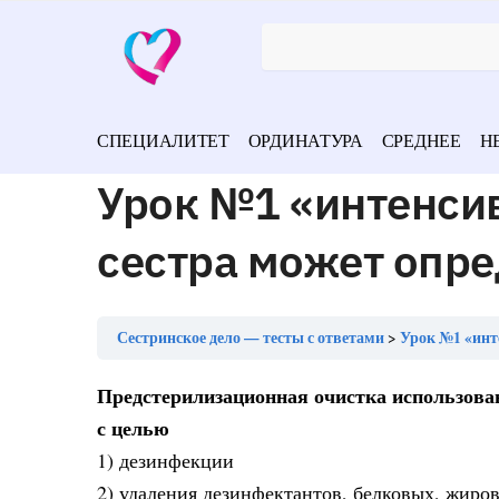
СПЕЦИАЛИТЕТ
ОРДИНАТУРА
СРЕДНЕЕ
Н
Урок №1 «интенси
сестра может опр
Сестринское дело — тесты с ответами
Урок №1 «инт
Предстерилизационная очистка использова
с целью
1) дезинфекции
2) удаления дезинфектантов, белковых, жиров