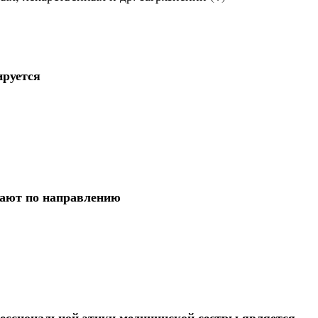
ируется
рают по направлению
ссиональной этики медицинской сестры является