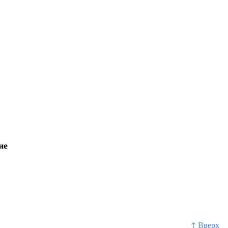
ие
↑ Вверх