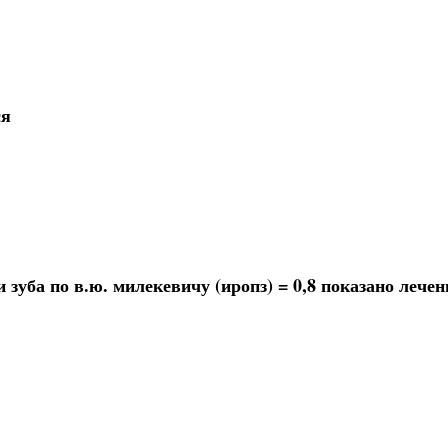
ся
уба по в.ю. милекевичу (иропз) = 0,8 показано лечен