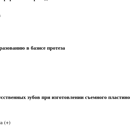
а
азованию в базисе протеза
усственных зубов при изготовлении съемного пластин
а (+)