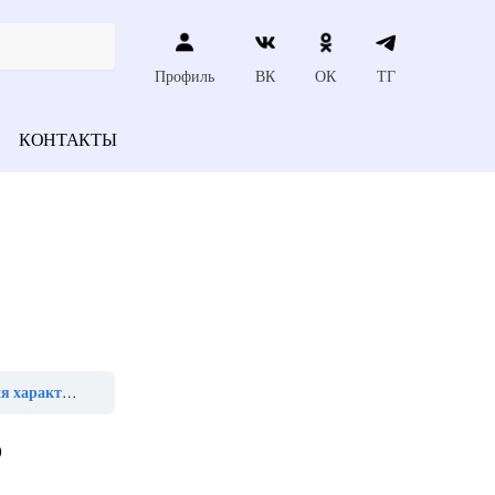
Профиль
ВК
ОК
ТГ
КОНТАКТЫ
ением зуба»
)