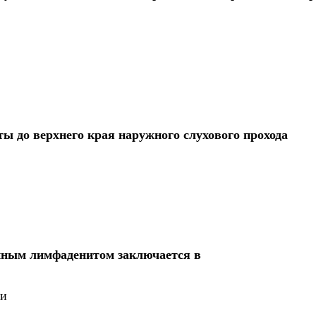
ы до верхнего края наружного слухового прохода
йным лимфаденитом заключается в
ии