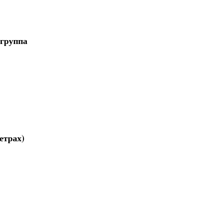
 группа
етрах)