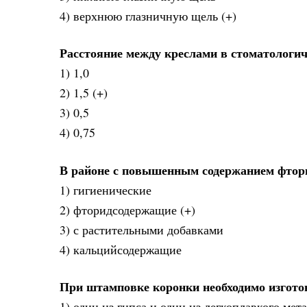
4) верхнюю глазничную щель (+)
Расстояние между креслами в стоматологич
1) 1,0
2) 1,5 (+)
3) 0,5
4) 0,75
В районе с повышенным содержанием фторид
1) гигиенические
2) фторидсодержащие (+)
3) с растительными добавками
4) кальцийсодержащие
При штамповке коронки необходимо изгот
1) один из гипса и один из легкоплавкого мет