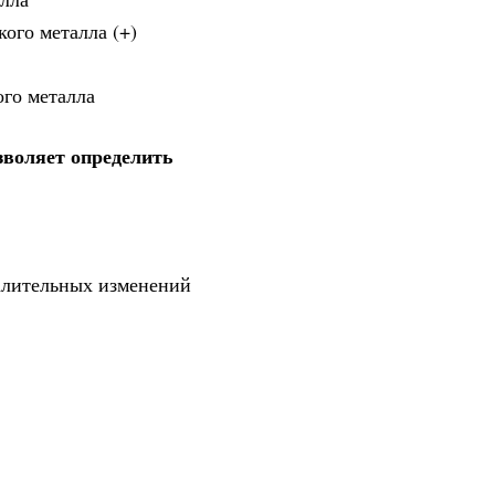
кого металла (+)
ого металла
зволяет определить
палительных изменений