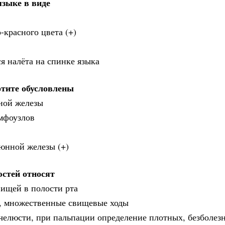
языке в виде
-красного цвета (+)
я налёта на спинке языка
отите обусловлены
нной железы
мфоузлов
люнной железы (+)
стей относят
вищей в полости рта
я, множественные свищевые ходы
челюсти, при пальпации определение плотных, безболез