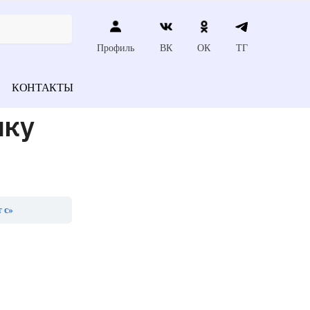
Профиль
ВК
ОК
ТГ
КОНТАКТЫ
ику
 с»