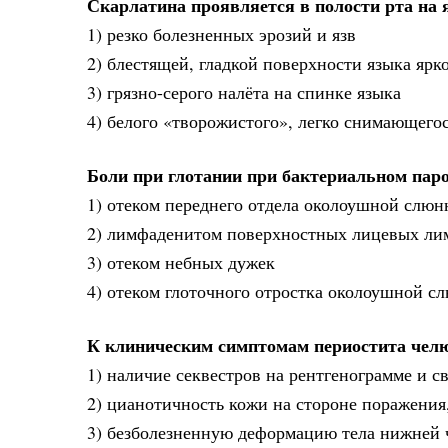
Скарлатина проявляется в полости рта на 
1) резко болезненных эрозий и язв
2) блестящей, гладкой поверхности языка ярко
3) грязно-серого налёта на спинке языка
4) белого «творожистого», легко снимающегос
Боли при глотании при бактериальном пар
1) отеком переднего отдела околоушной слю
2) лимфаденитом поверхностных лицевых ли
3) отеком небных дужек
4) отеком глоточного отростка околоушной с
К клиническим симптомам периостита челю
1) наличие секвестров на рентгенограмме и с
2) цианотичность кожи на стороне поражени
3) безболезненную деформацию тела нижней 