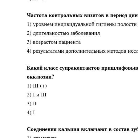
Частота контрольных визитов в период ди
1) уровнем индивидуальной гигиены полости 
2) длительностью заболевания
3) возрастом пациента
4) результатами дополнительных методов исс
Какой класс супраконтактов пришлифовыва
окклюзии?
1) III (+)
2) I и III
3) II
4) I
Соединения кальция включают в состав зу
1) стоматита