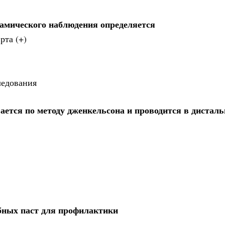
намического наблюдения определяется
рта (+)
ледования
ется по методу дженкельсона и проводится в дисталь
бных паст для профилактики