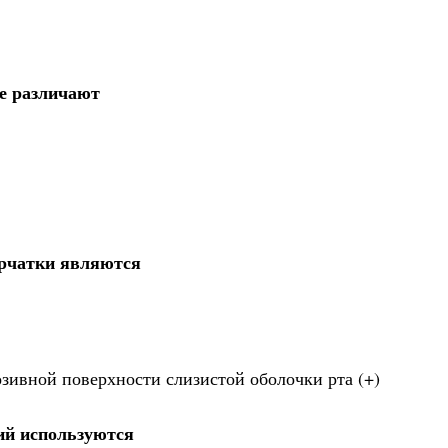
пе различают
рчатки являются
озивной поверхности слизистой оболочки рта (+)
ий используются