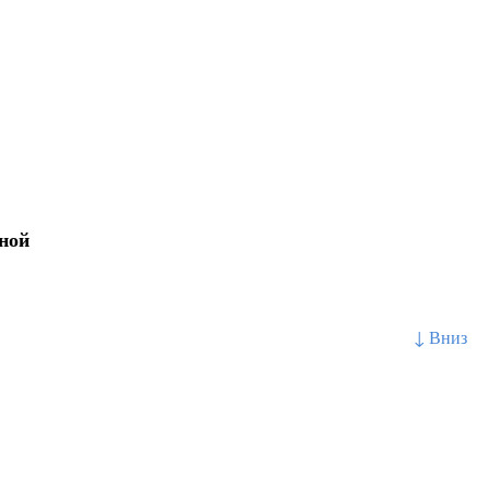
ной
↓ Вниз