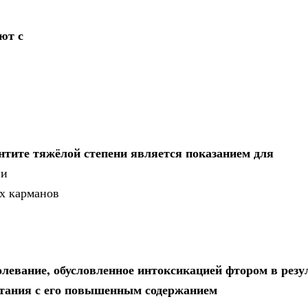
ют с
донтите тяжёлой степени является показанием для
ии
ых карманов
олевание, обусловленное интоксикацией фтором в резу
итания с его повышенным содержанием