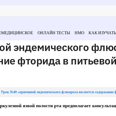
ЕМЕДИЦИНСКОЕ
ОНЛАЙН ТЕСТЫ
НМО
КАК ИЗУЧАТЬ
ой эндемического флю
ние фторида в питьево
Урок №40 «причиной эндемического флюороза является содержание фторида в питье
ркулезной язвой полости рта предполагает консульта