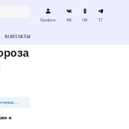
Профиль
ВК
ОК
ТГ
КОНТАКТЫ
ороза
й
вой воде»
цию и