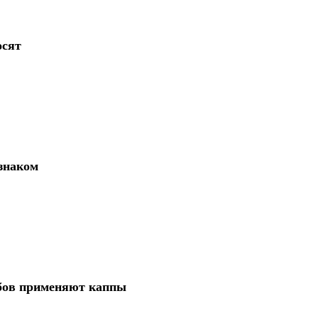
осят
знаком
убов применяют каппы