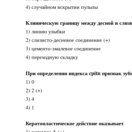
4) случайном вскрытии пульпы
Клиническую границу между десной и слизи
1) линию улыбки
2) слизисто-десневое соединение (+)
3) цементо-эмалевое соединение
4) переходную складку
При определении индекса cpitn признак зуб
1) 0
2) 2 (+)
3) 4
4) 1
Кератопластическое действие оказывает
1) витамин А (+)