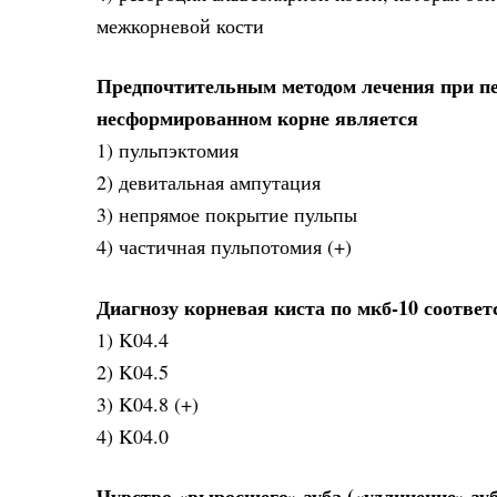
межкорневой кости
Предпочтительным методом лечения при пер
несформированном корне является
1) пульпэктомия
2) девитальная ампутация
3) непрямое покрытие пульпы
4) частичная пульпотомия (+)
Диагнозу корневая киста по мкб-10 соответ
1) K04.4
2) K04.5
3) K04.8 (+)
4) K04.0
Чувство «выросшего» зуба («удлинение» зуба