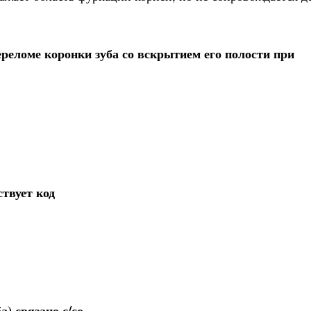
еломе коронки зуба со вскрытием его полости при
ствует код
) связано с/со