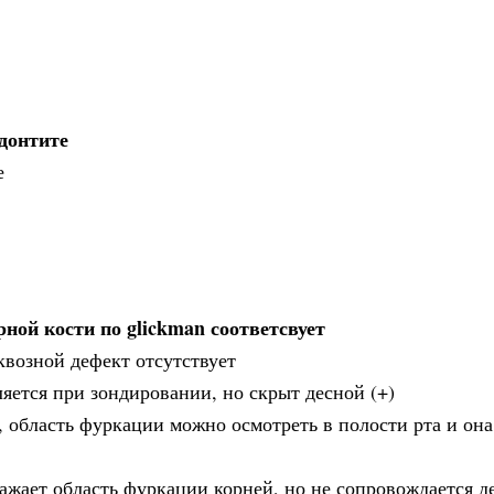
донтите
е
рной кости по glickman соответсвует
сквозной дефект отсутствует
яется при зондировании, но скрыт десной (+)
, область фуркации можно осмотреть в полости рта и она
нажает область фуркации корней, но не сопровождается 