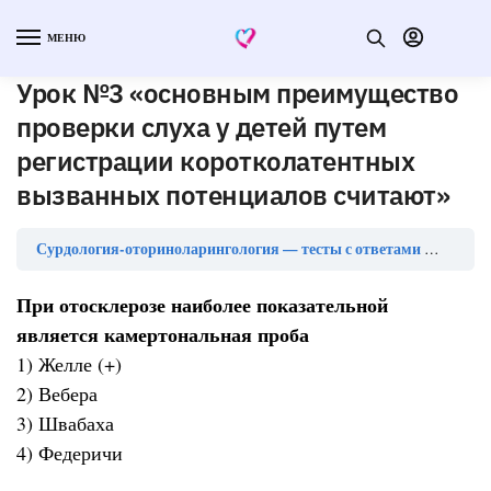
МЕНЮ
Урок №3 «основным преимущество
проверки слуха у детей путем
регистрации коротколатентных
вызванных потенциалов считают»
Сурдология-оториноларингология — тесты с ответами
Урок №3
При отосклерозе наиболее показательной
является камертональная проба
1) Желле (+)
2) Вебера
3) Швабаха
4) Федеричи