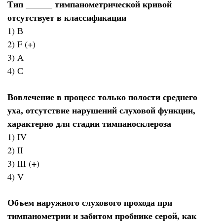
Тип ______ тимпанометрической кривой
отсутствует в классификации
1) В
2) F (+)
3) А
4) С
Вовлечение в процесс только полости среднего
уха, отсутствие нарушений слуховой функции,
характерно для стадии тимпаносклероза
1) IV
2) II
3) III (+)
4) V
Объем наружного слухового прохода при
тимпанометрии и забитом пробнике серой, как