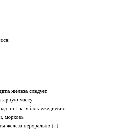
ется
ита железа следует
итарную массу
ода по 1 кг яблок ежедневно
ы, морковь
ты железа перорально (+)