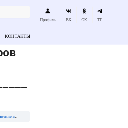
Профиль
ВК
ОК
ТГ
КОНТАКТЫ
ров
_____
ной жидкости»