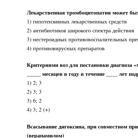
Лекарственная тромбоцитопатия может быт
1) гипотензивных лекарственных средств
2) антибиотиков широкого спектра действия
3) нестероидных противовоспалительных преп
4) противовирусных препаратов
Критериями воз для постановки диагноза «
_____ месяцев в году в течение ____ лет по
1) 2; 3
2) 3; 3
3) 6; 2
4) 3; 2 (+)
Всасывание дигоксина, при совместном пр
(верапамилом)