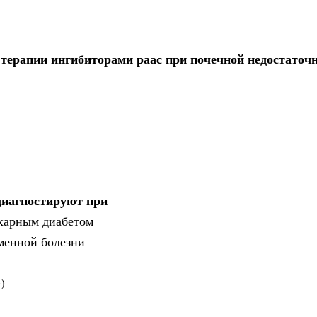
терапии ингибиторами раас при почечной недостаточ
иагностируют при
ахарным диабетом
менной болезни
)