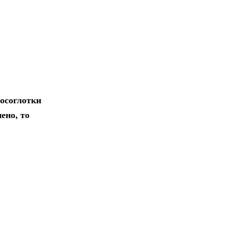
носоглотки
ено, то