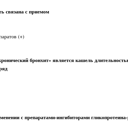
ь связана с приемом
аратов (+)
хронический бронхит» является кашель длительность
дряд
именении с препаратами-ингибиторами гликопротеина-