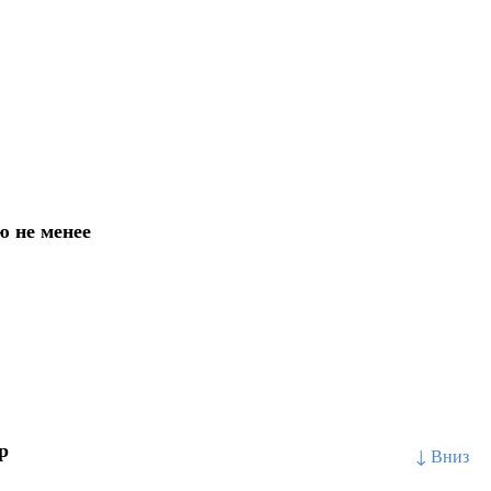
ю не менее
р
↓ Вниз