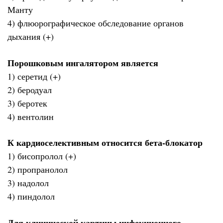
Манту
4) флюорографическое обследование органов
дыхания (+)
Порошковым ингалятором является
1) серетид (+)
2) беродуал
3) беротек
4) вентолин
К кардиоселективным относится бета-блокатор
1) бисопролол (+)
2) пропранолол
3) надолол
4) пиндолол
Для клинической картины инфекционного