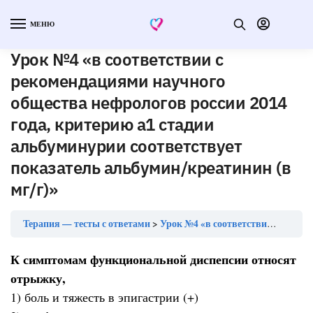
МЕНЮ
Урок №4 «в соответствии с
рекомендациями научного
общества нефрологов россии 2014
года, критерию а1 стадии
альбуминурии соответствует
показатель альбумин/креатинин (в
мг/г)»
Терапия — тесты с ответами
Урок №4 «в соответствии с рекомендациями научного общества нефрологов россии 2014 года, критерию а1 стадии альбуминурии соответствует показатель альбумин/креатинин (в мг/г)»
К симптомам функциональной диспепсии относят
отрыжку,
1) боль и тяжесть в эпигастрии (+)