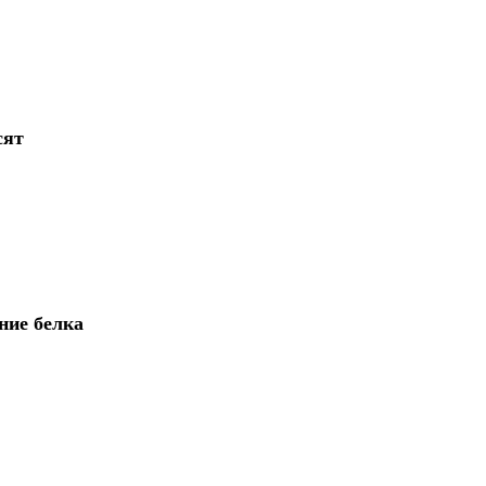
сят
ние белка