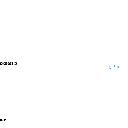
аждан в
↓ Вниз
ние