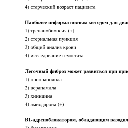
4) старческий возраст пациента
Наиболее информативным методом для диа
1) трепанобиопсия (+)
2) стернальная пункция
3) общий анализ крови
4) исследование гемостаза
Легочный фиброз может развиться при при
1) пропранолола
2) верапамила
3) хинидина
4) амиодарона (+)
B1-адреноблокатором, обладающим вазоди
1) бисопролол