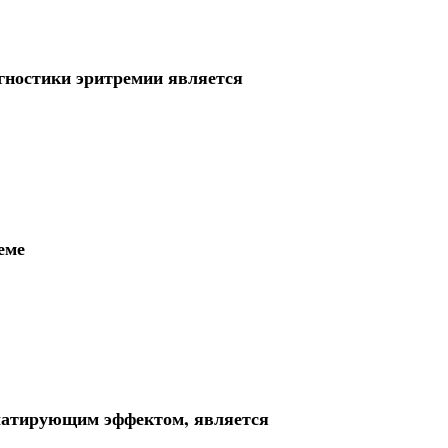
гностики эритремии является
еме
латирующим эффектом, является