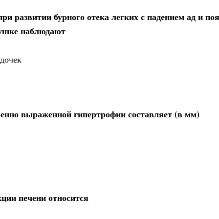
ри развитии бурного отека легких с падением ад и по
хушке наблюдают
удочек
ренно выраженной гипертрофии составляет (в мм)
ции печени относится