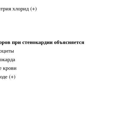
атрия хлорид (+)
оров при стенокардии объясняется
иоциты
окарда
е крови
оде (+)