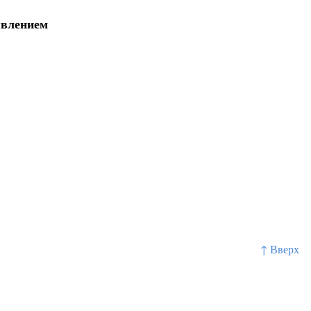
явлением
↑ Вверх