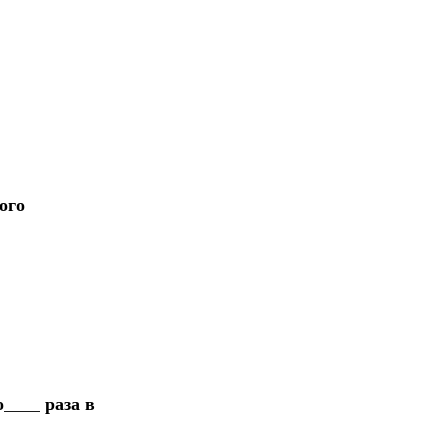
ого
____ раза в