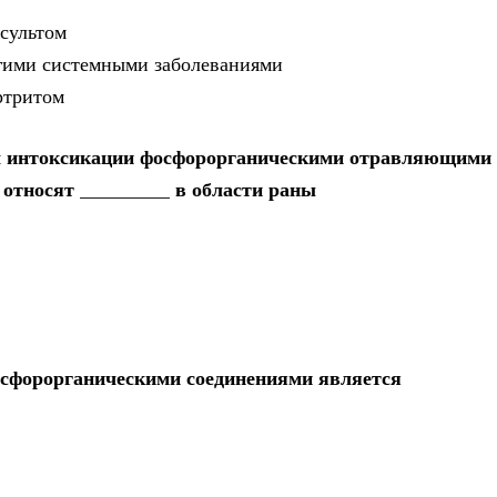
сультом
гими системными заболеваниями
ртритом
м интоксикации фосфорорганическими отравляющими
 относят _________ в области раны
осфорорганическими соединениями является