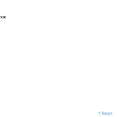
тся
↑ Вверх