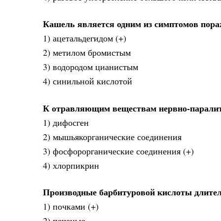
Кашель является одним из симптомов пор
1) ацетальдегидом (+)
2) метилом бромистым
3) водородом цианистым
4) синильной кислотой
К отравляющим веществам нервно-паралит
1) дифосген
2) мышьякорганические соединения
3) фосфорорганические соединения (+)
4) хлорпикрин
Производные барбитуровой кислоты длител
1) почками (+)
2) печенью