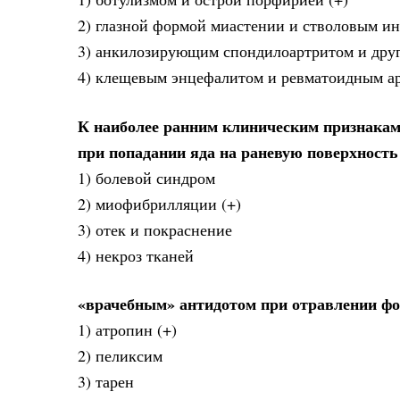
2) глазной формой миастении и стволовым ин
3) анкилозирующим спондилоартритом и дру
4) клещевым энцефалитом и ревматоидным а
К наиболее ранним клиническим признака
при попадании яда на раневую поверхность
1) болевой синдром
2) миофибрилляции (+)
3) отек и покраснение
4) некроз тканей
«врачебным» антидотом при отравлении ф
1) атропин (+)
2) пеликсим
3) тарен