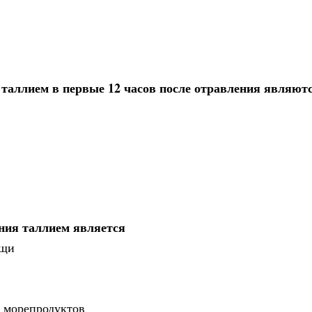
таллием в первые 12 часов после отравления являютс
ния таллием является
ощи
а морепродуктов