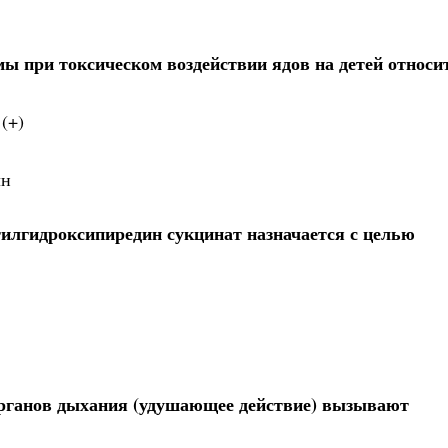
ы при токсическом воздействии ядов на детей относи
(+)
лн
илгидроксипиредин сукцинат назначается с целью
органов дыхания (удушающее действие) вызывают