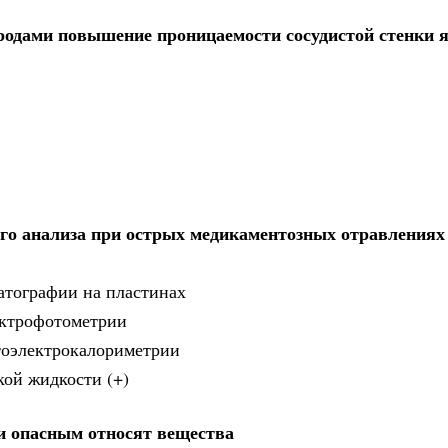
одами повышение проницаемости сосудистой стенки 
о анализа при острых медикаментозных отравлениях 
атографии на пластинах
ектрофотометрии
тоэлектрокалориметрии
кой жидкости (+)
и опасным относят вещества