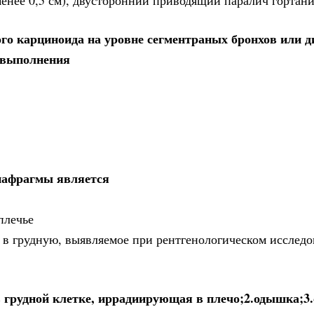
енее 0,5 см), двусторонний приводящий паралич гортан
го карциноида на уровне сегментраных бронхов или 
я выполнения
иафрагмы является
плечье
в грудную, выявляемое при рентгенологическом исследо
в грудной клетке, иррадиирующая в плечо;2.одышка;3.