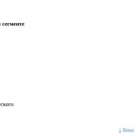
 сегменте
еского
↓ Вниз