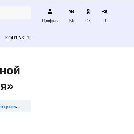
Профиль
ВК
ОК
ТГ
КОНТАКТЫ
нной
ся»
а является»