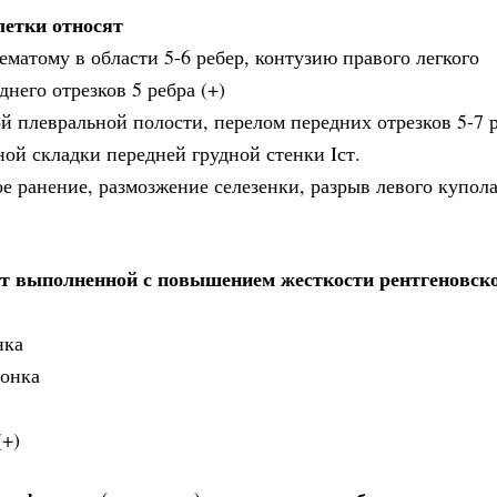
етки относят
матому в области 5-6 ребер, контузию правого легкого
него отрезков 5 ребра (+)
й плевральной полости, перелом передних отрезков 5-7 р
й складки передней грудной стенки Iст.
 ранение, размозжение селезенки, разрыв левого купол
т выполненной с повышением жесткости рентгеновск
нка
вонка
(+)