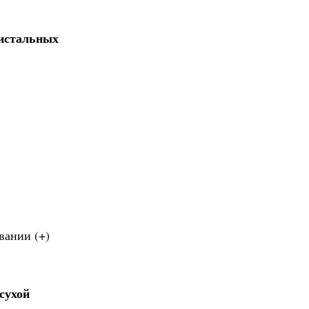
и
дистальных
вании (+)
сухой