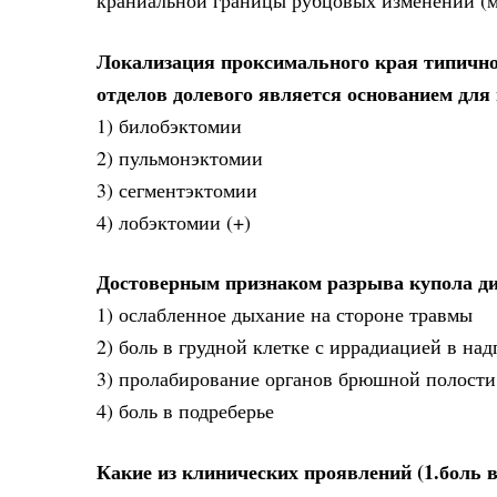
краниальной границы рубцовых изменений (м
Локализация проксимального края типично
отделов долевого является основанием дл
1) билобэктомии
2) пульмонэктомии
3) сегментэктомии
4) лобэктомии (+)
Достоверным признаком разрыва купола д
1) ослабленное дыхание на стороне травмы
2) боль в грудной клетке с иррадиацией в над
3) пролабирование органов брюшной полости 
4) боль в подреберье
Какие из клинических проявлений (1.боль 