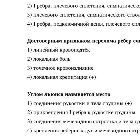
2) I ребра, плечевого сплетения, симпатическо
3) плечевого сплетения, симпатического ств
4) I ребра, подключичной вены, плечевого сп
Достоверным признаком перелома рёбер сч
1) линейный кровоподтёк
2) локальная боль
3) точечное кровоизлияние
4) локальная крепитация (+)
Углом льюиса называется место
1) соединения рукоятки и тела грудины (+)
2) прикрепления I ребра к рукоятке грудины
3) соединения мечевидного отростка и тела г
4) крепления реберных дуг и мечевидного отр