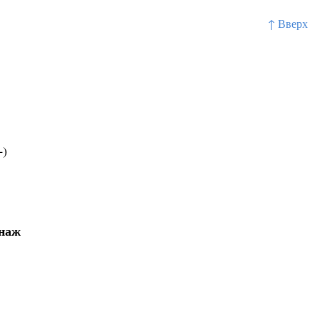
↑ Вверх
+)
енаж