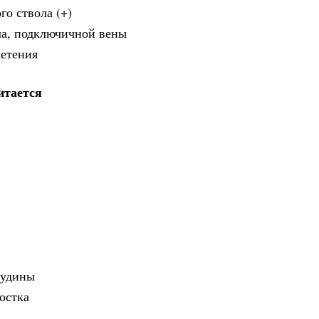
го ствола (+)
ола, подключичной вены
летения
итается
рудины
остка