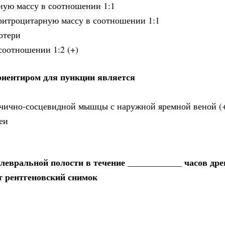
ную массу в соотношении 1:1
ритроцитарную массу в соотношении 1:1
отери
соотношении 1:2 (+)
риентиром для пункции является
лючично-сосцевидной мышцы с наружной яремной веной (
еи
левральной полости в течение ____________ часов др
т рентгеновский снимок