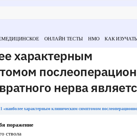
ЕМЕДИЦИНСКОЕ
ОНЛАЙН ТЕСТЫ
НМО
КАК ИЗУЧАТЬ
ее характерным
томом послеоперацио
вратного нерва являет
наиболее характерным клиническим симптомом послеоперационной травмы левого возвратного нерв
бя поражение
го ствола