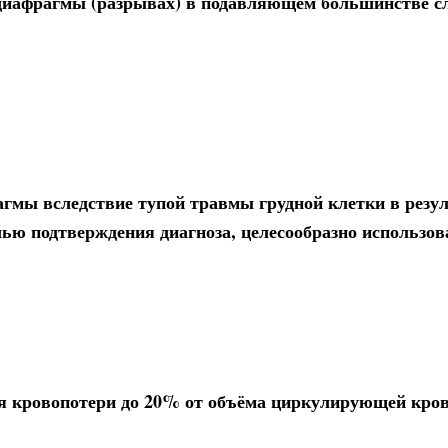
диафрагмы (разрывах) в подавляющем большинстве с
агмы вследствие тупой травмы грудной клетки в резу
ью подтверждения диагноза, целесообразно использов
я кровопотери до 20% от объёма циркулирующей кро