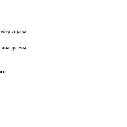
ебер справа,
а диафрагмы,
ого