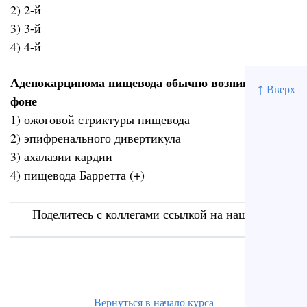
2) 2-й
3) 3-й
4) 4-й
Аденокарцинома пищевода обычно возникает на
↑ Вверх
фоне
1) ожоговой стриктуры пищевода
2) эпифренального дивертикула
3) ахалазии кардии
4) пищевода Барретта (+)
Поделитесь с коллегами ссылкой на наш сайт
Вернуться в начало курса