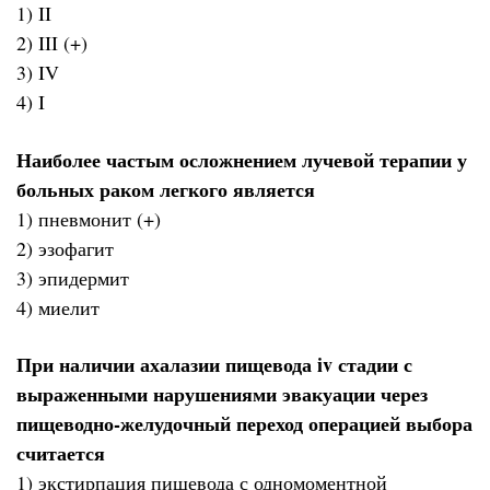
1) II
2) III (+)
3) IV
4) I
Наиболее частым осложнением лучевой терапии у
больных раком легкого является
1) пневмонит (+)
2) эзофагит
3) эпидермит
4) миелит
При наличии ахалазии пищевода iv стадии с
выраженными нарушениями эвакуации через
пищеводно-желудочный переход операцией выбора
считается
1) экстирпация пищевода с одномоментной