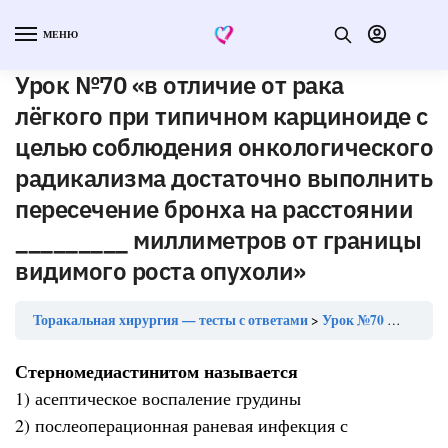
МЕНЮ
Урок №70 «в отличие от рака
лёгкого при типичном карциноиде с
целью соблюдения онкологического
радикализма достаточно выполнить
пересечение бронха на расстоянии
_________ миллиметров от границы
видимого роста опухоли»
Торакальная хирургия — тесты с ответами
Урок №70 «в отличие от рака лёгкого при типичном карциноиде с целью соблюдения онкологического радикализма достаточно выполнить пересечение бронха на расстоянии _________ миллиметров от границы видимого роста опухоли»
Стерномедиастинитом называется
1) асептическое воспаление грудины
2) послеоперационная раневая инфекция с