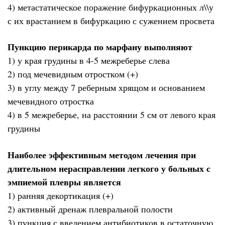
4) метастатическое поражение бифуркационных л\\у
с их врастанием в бифуркацию с сужением просвета
Пункцию перикарда по марфану выполняют
1) у края грудины в 4-5 межреберье слева
2) под мечевидным отростком (+)
3) в углу между 7 реберным хрящом и основанием
мечевидного отростка
4) в 5 межреберье, на расстоянии 5 см от левого края
грудины
Наиболее эффективным методом лечения при
длительном нерасправлении легкого у больных с
эмпиемой плевры является
1) ранняя декортикация (+)
2) активный дренаж плевральной полости
3) пункция с введением антибиотиков в остаточную