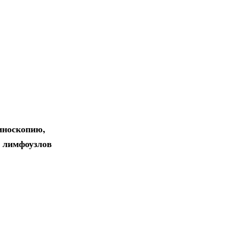
иноскопию,
х лимфоузлов