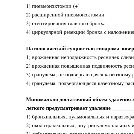
1) пневмонэктомии (+)
2) расширенной пневмонэктомии
3) стентирования главного бронха
4) циркулярной резекции бронха с наложени
Патологической сущностью синдрома зивер
1) врожденная неподвижность ресничек слизи
2) врожденная повышенная подвижность ресн
3) гранулема, не подвергающаяся казеозному 
4) гранулема, подвергающаяся казеозному рас
Минимально достаточный объем удаления л
легкого предусматривает удаление _______
1) бронхиальных, пульмональных и параэзоф
2) околотрахеальных, внутрипульмональных 
3) субаортальных, параэзофагеальных и прек