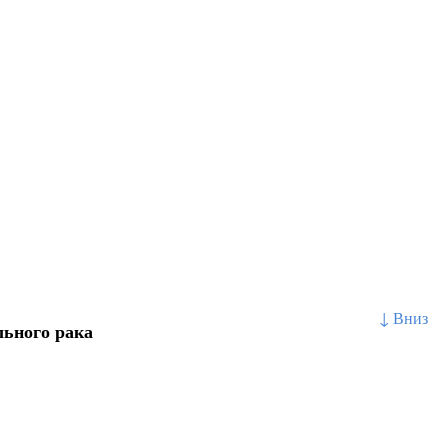
↓ Вниз
льного рака