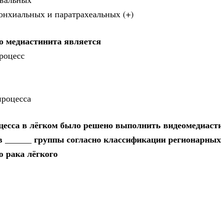
онхиальных и паратрахеальных (+)
о медиастинита является
роцесс
процесса
оцесса в лёгком было решено выполнить видеомедиаст
в ______ группы согласно классификации регионарны
 рака лёгкого