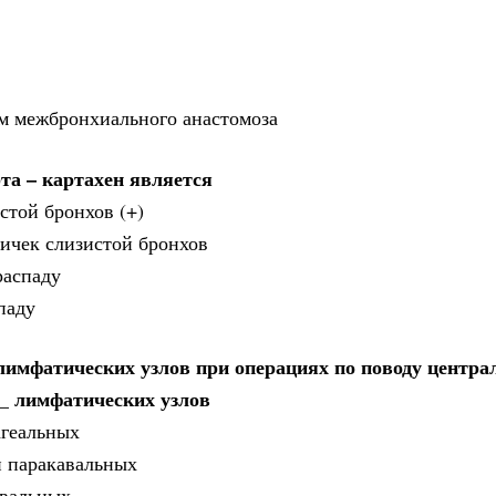
ем межбронхиального анастомоза
та – картахен является
стой бронхов (+)
ичек слизистой бронхов
распаду
паду
имфатических узлов при операциях по поводу центра
__ лимфатических узлов
агеальных
и паракавальных
авальных