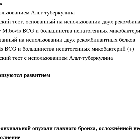
к
ользованием Альт-туберкулина
кий тест, основанный на использовании двух рекомбин
 у M.bovis BCG и большинства непатогенных микобактер
ованный на использовании двух рекомбинантных белков
is BCG и большинства непатогенных микобактерий (+)
кий тест с использованием Альт-туберкулина
ризуются развитием
ронхиальной опухоли главного бронха, осложнённой 
полнение