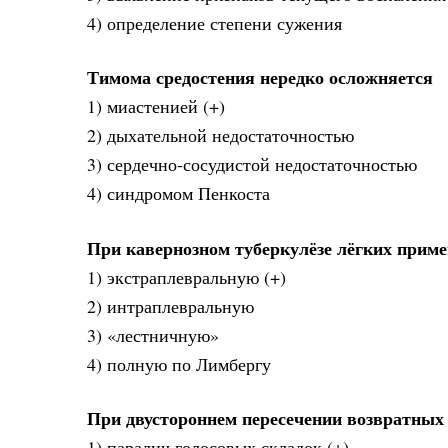
4) определение степени сужения
Тимома средостения нередко осложняется
1) миастенией (+)
2) дыхательной недостаточностью
3) сердечно-сосудистой недостаточностью
4) синдромом Пенкоста
При кавернозном туберкулёзе лёгких прим
1) экстраплевральную (+)
2) интраплевральную
3) «лестничную»
4) полную по Лимбергу
При двустороннем пересечении возвратных
1) паралич голосовых складок (+)