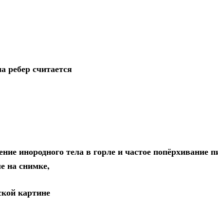
 ребер считается
ние инородного тела в горле и частое попёрхивание п
е на снимке,
ской картине