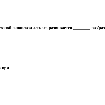
зной гипоплази легкого развивается ________ раз/раз
а при