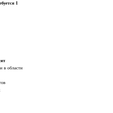
буется 1
сят
и в области
тов
х