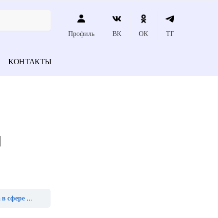
Профиль
ВК
ОК
ТГ
КОНТАКТЫ
я
ия определяет»