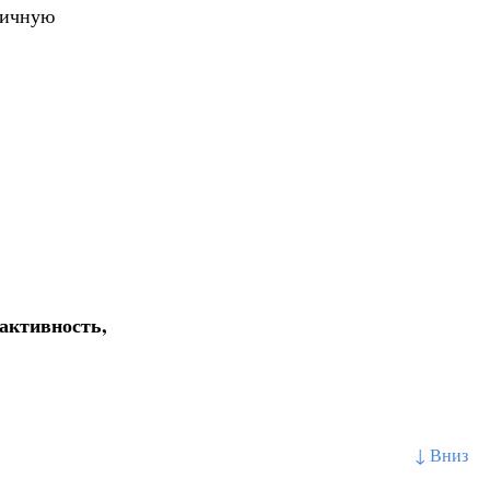
вичную
активность,
↓ Вниз