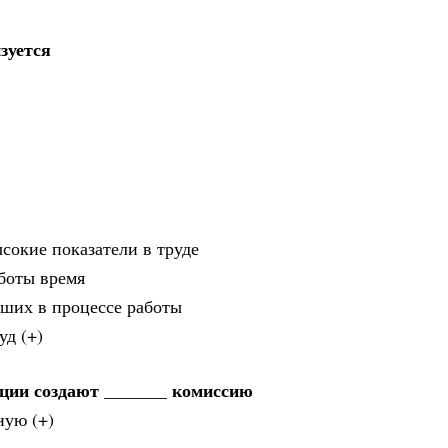
зуется
сокие показатели в труде
аботы время
кших в процессе работы
уд (+)
ации создают _______ комиссию
ную (+)