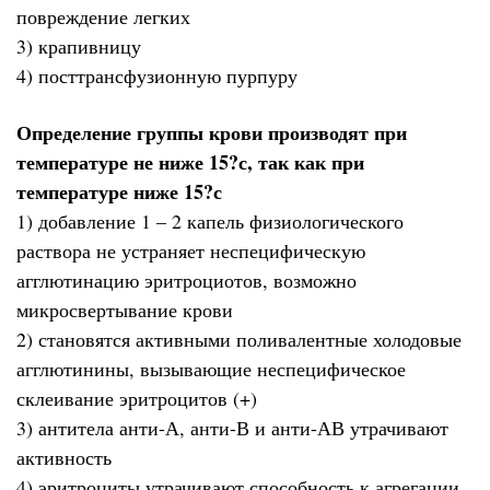
повреждение легких
3) крапивницу
4) посттрансфузионную пурпуру
Определение группы крови производят при
температуре не ниже 15?с, так как при
температуре ниже 15?с
1) добавление 1 – 2 капель физиологического
раствора не устраняет неспецифическую
агглютинацию эритроциотов, возможно
микросвертывание крови
2) становятся активными поливалентные холодовые
агглютинины, вызывающие неспецифическое
склеивание эритроцитов (+)
3) антитела анти-А, анти-В и анти-АВ утрачивают
активность
4) эритроциты утрачивают способность к агрегации