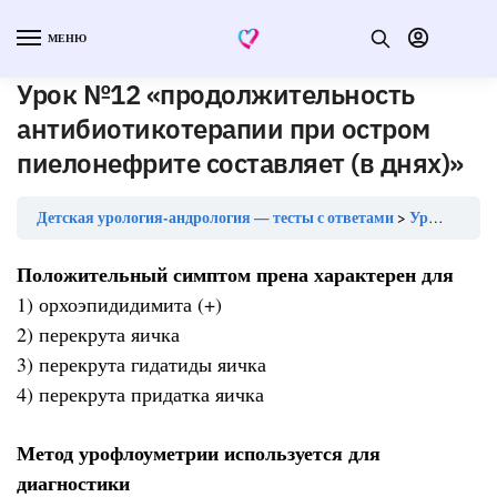
МЕНЮ
Урок №12 «продолжительность
антибиотикотерапии при остром
пиелонефрите составляет (в днях)»
Детская урология-андрология — тесты с ответами
Урок №12 «продолжительность антибиотикотерапии при остром пиелонефрите составляет (в днях)»
Положительный симптом прена характерен для
1) орхоэпидидимита (+)
2) перекрута яичка
3) перекрута гидатиды яичка
4) перекрута придатка яичка
Метод урофлоуметрии используется для
диагностики