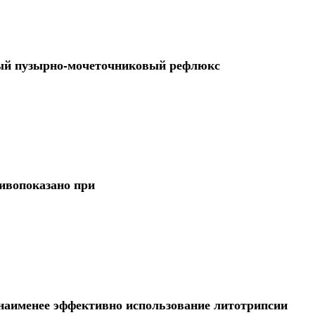
ый пузырно-мочеточниковый рефлюкс
ивопоказано при
наименее эффективно использование литотрипсии