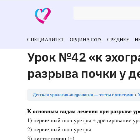
СПЕЦИАЛИТЕТ
ОРДИНАТУРА
СРЕДНЕЕ
Н
Урок №42 «к эхог
разрыва почки у д
Детская урология-андрология — тесты с ответами
У
К основным видам лечения при разрыве уре
1) первичный шов уретры + дренирование ур
2) первичный шов уретры
3) цистостомию (+)