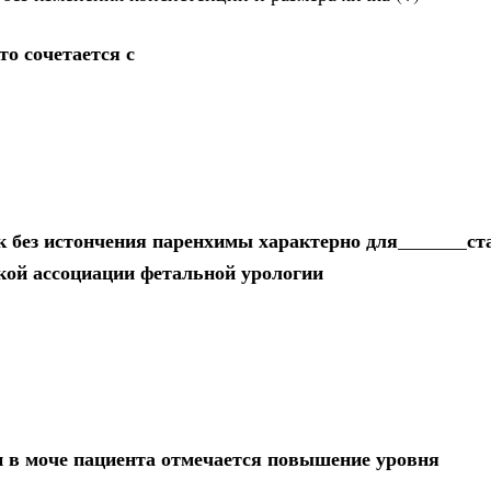
то сочетается с
к без истончения паренхимы характерно для_______ст
кой ассоциации фетальной урологии
и в моче пациента отмечается повышение уровня