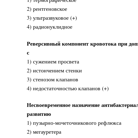
2) рентгеновское
3) ультразвуковое (+)
4) радионуклидное
Реверсивный компонент кровотока при допп
с
1) сужением просвета
2) истончением стенки
3) стенозом клапанов
4) недостаточностью клапанов (+)
Несвоевременное назначение антибактериа
развитию
1) пузырно-мочеточникового рефлюкса
2) мегауретера