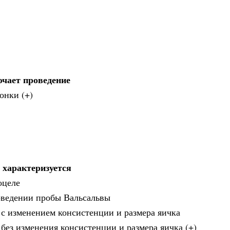
ючает проведение
онки (+)
 характеризуется
оцеле
роведении пробы Вальсальвы
с изменением консистенции и размера яичка
без изменения консистенции и размера яичка (+)