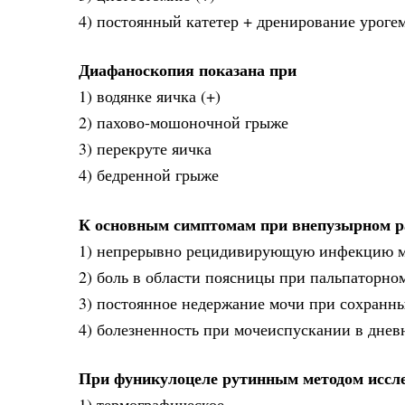
4) постоянный катетер + дренирование уроге
Диафаноскопия показана при
1) водянке яичка (+)
2) пахово-мошоночной грыже
3) перекруте яичка
4) бедренной грыже
К основным симптомам при внепузырном р
1) непрерывно рецидивирующую инфекцию 
2) боль в области поясницы при пальпаторно
3) постоянное недержание мочи при сохранны
4) болезненность при мочеиспускании в днев
При фуникулоцеле рутинным методом иссл
1) термографическое