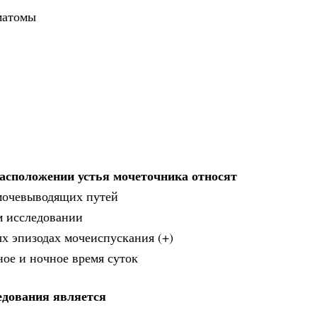
матомы
асположении устья мочеточника относят
мочевыводящих путей
м исследовании
х эпизодах мочеиспускания (+)
ное и ночное время суток
едования является