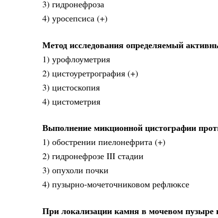
3) гидронефроза
4) уросепсиса (+)
Метод исследования определяемый активн
1) урофлоуметрия
2) цистоуретрография (+)
3) цистоскопия
4) цистометрия
Выполнение микционной цистографии прот
1) обострении пиелонефрита (+)
2) гидронефрозе III стадии
3) опухоли почки
4) пузырно-мочеточниковом рефлюксе
При локализации камня в мочевом пузыре 