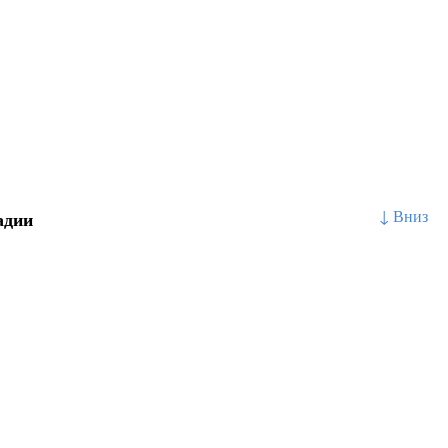
↓ Вниз
адии