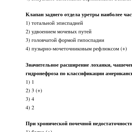
Клапан заднего отдела уретры наиболее час
1) тотальной эписпадией
2) удвоением мочевых путей
3) головчатой формой гипоспадии
4) пузырно-мочеточниковым рефлюксом (+)
Значительное расширение лоханки, чашече
гидронефроза по классификации американс
1) 1
2) 3 (+)
3) 4
4) 2
При хронической почечной недостаточност
1) белка (+)