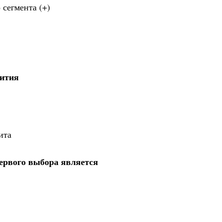
 сегмента (+)
вития
ита
ервого выбора является