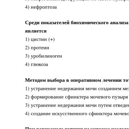
4) нефроптоза
Среди показателей биохимического анализ
является
1) цистин (+)
2) протеин
3) уробилиноген
4) глюкоза
Методом выбора в оперативном лечении тот
1) устранение недержания мочи созданием ме
2) формирование сфинктера мочевого пузыря 
3) устранение недержания мочи путем отвед
4) создание искусственного сфинктера мочев
При варикоцеле рутинным методом исследо