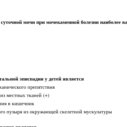
а суточной мочи при мочекаменной болезни наиболее 
альной эписпадии у детей является
ханического препятствия
из местных тканей (+)
ения в кишечник
ого пузыря из окружающей скелетной мускулатуры
вания является