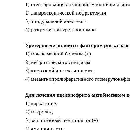
1) стентирования лоханочно-мочеточникового
2) лапароскопической нефрэктомии
3) эпидуральной анестезии
4) разгрузочной уретеростомии
Уретероцеле является фактором риска раз
1) мочекаменной болезни (+)
2) нефритического синдрома
3) кистозной дисплазии почек
4) мезангиопролиферативного гломерулонефр
Для лечения пиелонефрита антибиотиком п
1) карбапинем
2) макролид
3) защищённый пенициллин (+)
4) аминогликозид