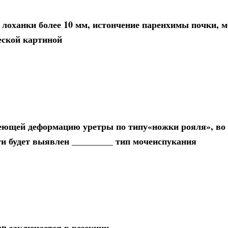
лоханки более 10 мм, истончение паренхимы почки, 
еской картиной
меющей деформацию уретры по типу«ножки рояля», во
и будет выявлен _________ тип мочеиспукания
on заключается в резекции