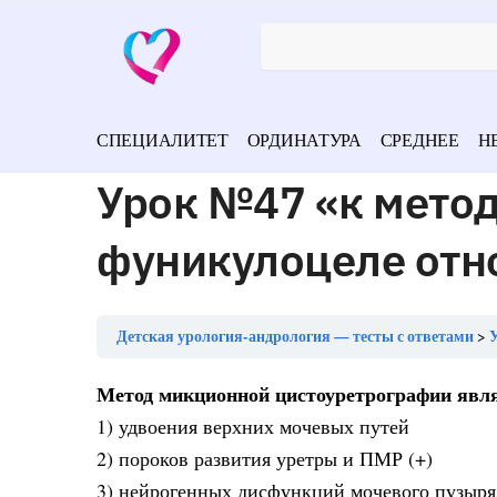
СПЕЦИАЛИТЕТ
ОРДИНАТУРА
СРЕДНЕЕ
Н
Урок №47 «к метод
фуникулоцеле отн
Детская урология-андрология — тесты с ответами
У
Метод микционной цистоуретрографии явл
1) удвоения верхних мочевых путей
2) пороков развития уретры и ПМР (+)
3) нейрогенных дисфункций мочевого пузыря