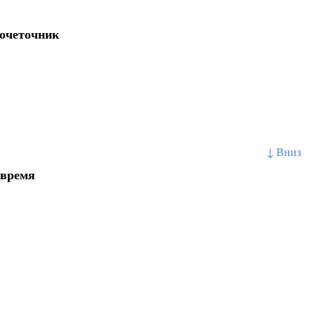
мочеточник
↓ Вниз
 время