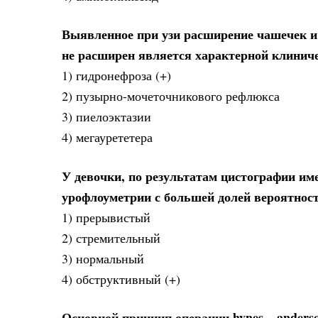
Выявленное при узи расширение чашечек и 
не расширен является характерной клинич
1) гидронефроза (+)
2) пузырно-мочеточникового рефлюкса
3) пиелоэктазии
4) мегаурететера
У девочки, по результатам цистографии и
урофлоуметрии с большей долей вероятност
1) прерывистый
2) стремительный
3) нормальный
4) обструктивный (+)
Основной принцип операции hynes – anders