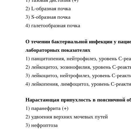
2) L-образная почка
3) S-образная почка
4) галетообразная почка
О течении бактериальной инфекции у пацие
лабораторных показателях
1) панцитопения, нейтрофилез, уровень С-реа
2) лейкоцитоз, эозинофилия, уровень С-реакти
3) лейкоцитоз, нейтрофилез, уровень С-реакти
4) лейкопения, лимфоцитоз, уровень С-реакти
Нарастающая припухлость в поясничной об
1) паранефрита (+)
2) удвоения верхних мочевых путей
3) нефроптоза