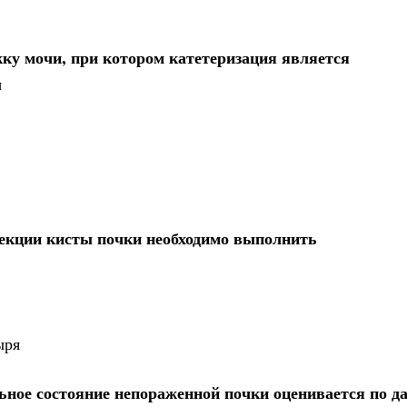
у мочи, при котором катетеризация является
ы
екции кисты почки необходимо выполнить
ыря
ьное состояние непораженной почки оценивается по 