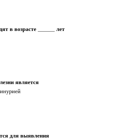
т в возрасте ______ лет
лезни является
еинурией
тся для выявления