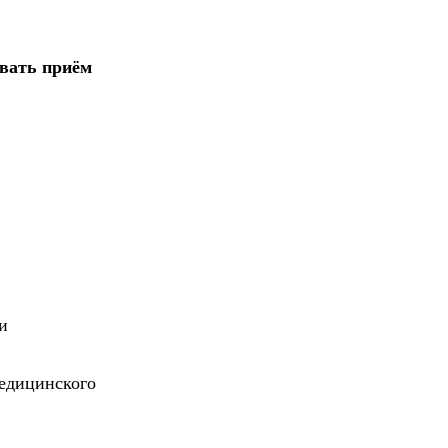
овать приём
и
едицинского