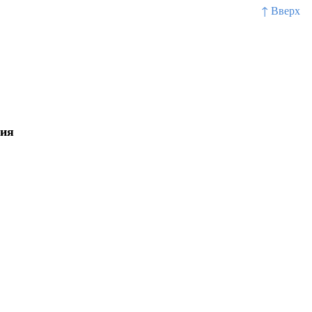
↑ Вверх
ния