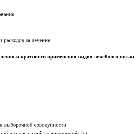
ования
и расходов за лечение
ления и кратности применения видов лечебного пита
а в выборочной совокупности
ной и генеральной совокупностей (+)