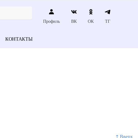
Профиль
ВК
ОК
ТГ
КОНТАКТЫ
↑ Вверх