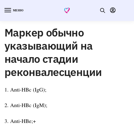
МЕНЮ
Маркер обычно
указывающий на
начало стадии
реконвалесценции
1. Anti-HBc (IgG);
2. Anti-HBc (IgM);
3. Anti-HBe;+