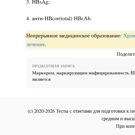
3. HBsAg;
4. анти-НВcor(total) НВсАb.
Непрерывное медицинское образование:
Хрон
лечение
.
Поделите
ПРЕДЫДУЩАЯ ЗАПИСЬ
Маркером, маркирующим инфицированность H
является
(c) 2020-2026 Тесты с ответами для подготовки к
средним и высш
При копи