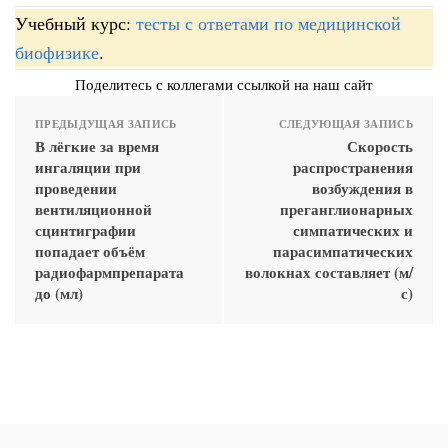
Учебный курс:
тесты с ответами по медицинской
биофизике
.
Поделитесь с коллегами ссылкой на наш сайт
ПРЕДЫДУЩАЯ ЗАПИСЬ
СЛЕДУЮЩАЯ ЗАПИСЬ
В лёгкие за время
Скорость
ингаляции при
распространения
проведении
возбуждения в
вентиляционной
преганглионарных
сцинтиграфии
симпатических и
попадает объём
парасимпатических
радиофармпрепарата
волокнах составляет (м/
до (мл)
с)