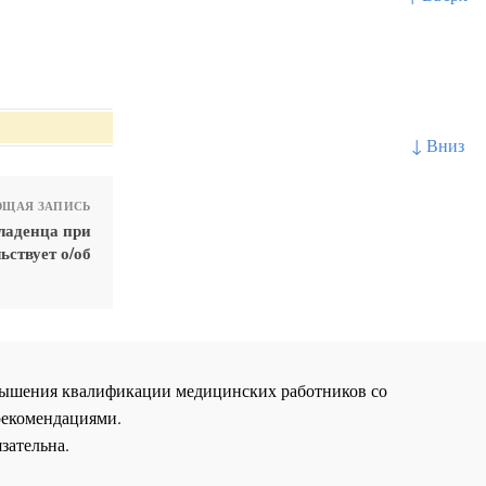
↓ Вниз
ЩАЯ ЗАПИСЬ
ладенца при
ьствует о/об
повышения квалификации медицинских работников со
рекомендациями.
зательна.