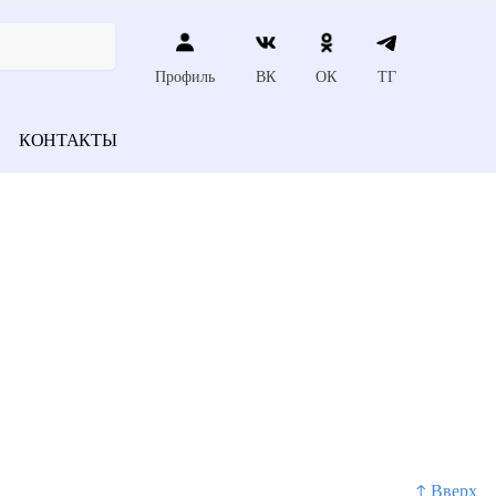
Профиль
ВК
ОК
ТГ
КОНТАКТЫ
↑ Вверх