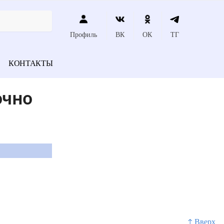
Профиль
ВК
ОК
ТГ
КОНТАКТЫ
очно
↑ Вверх