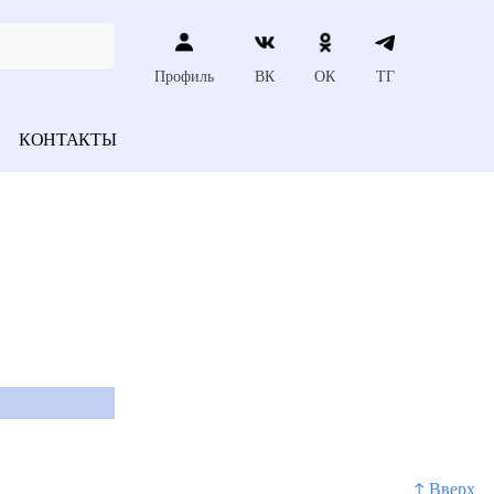
Профиль
ВК
ОК
ТГ
КОНТАКТЫ
↑ Вверх