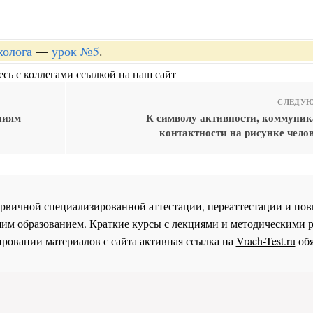
холога
—
урок №5
.
сь с коллегами ссылкой на наш сайт
СЛЕДУЮ
ниям
К символу активности, коммуник
контактности на рисунке челов
 первичной специализированной аттестации, переаттестации и 
им образованием. Краткие курсы с лекциями и методическими 
ровании материалов с сайта активная ссылка на
Vrach-Test.ru
обя