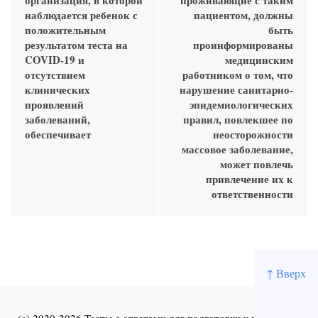
организация, в которой
проживающие с таким
наблюдается ребенок с
пациентом, должны
положительным
быть
результатом теста на
проинформированы
COVID-19 и
медицинским
отсутствием
работником о том, что
клинических
нарушение санитарно-
проявлений
эпидемиологических
заболеваний,
правил, повлекшее по
обеспечивает
неосторожности
массовое заболевание,
может повлечь
привлечение их к
ответственности
↑ Вверх