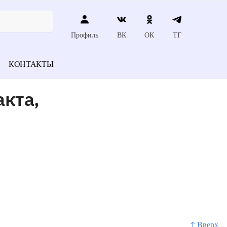
Профиль
ВК
ОК
ТГ
КОНТАКТЫ
акта,
↑ Вверх