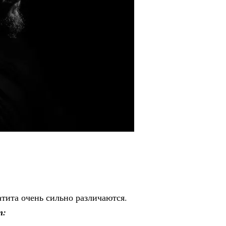
атита очень сильно различаются.
т: