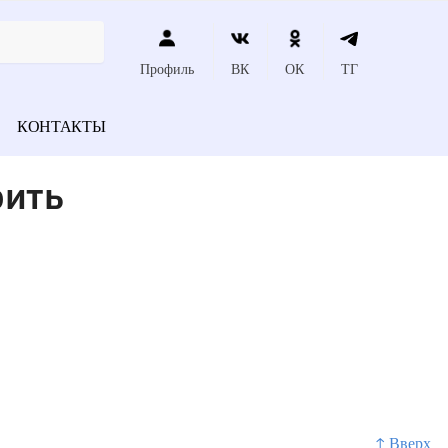
Профиль
ВК
ОК
ТГ
КОНТАКТЫ
рить
↑ Вверх