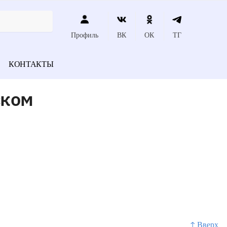
Профиль
ВК
ОК
ТГ
КОНТАКТЫ
ском
↑ Вверх