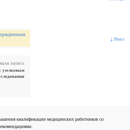
вержденным
↓ Вниз
ЩАЯ ЗАПИСЬ
с узелковым
сследовании
повышения квалификации медицинских работников со
рекомендациями.