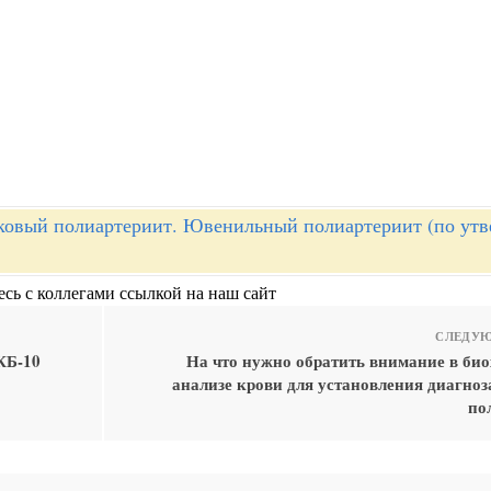
ковый полиартериит. Ювенильный полиартериит (по ут
сь с коллегами ссылкой на наш сайт
СЛЕДУЮ
КБ-10
На что нужно обратить внимание в би
анализе крови для установления диагноз
по