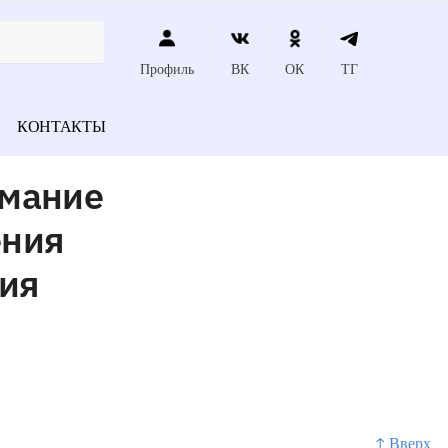
Профиль
ВК
ОК
ТГ
КОНТАКТЫ
имание
ения
ния
↑ Вверх