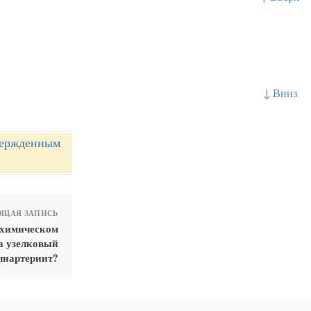
↓ Вниз
вержденным
ЩАЯ ЗАПИСЬ
охимическом
а узелковый
лиартериит?