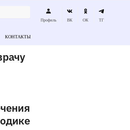
Профиль
ВК
ОК
ТГ
КОНТАКТЫ
врачу
ечения
тодике