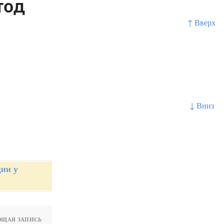
тод
↑ Вверх
↓ Вниз
ции у
ЩАЯ ЗАПИСЬ