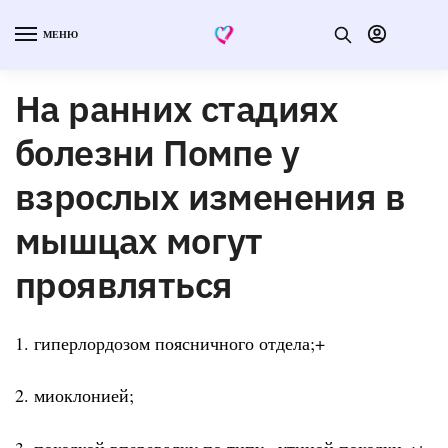
МЕНЮ
На ранних стадиях
болезни Помпе у
взрослых изменения в
мышцах могут
проявляться
1. гиперлордозом поясничного отдела;+
2. миоклонией;
3. походкой вперевалку по типу «утиной походки»;+