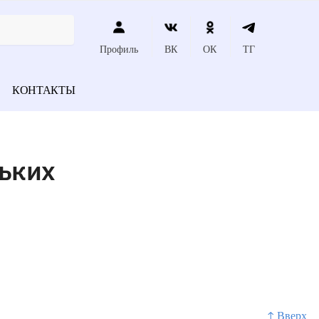
Профиль
ВК
ОК
ТГ
КОНТАКТЫ
льких
↑ Вверх