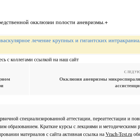
средственной окклюзии полости аневризмы.+
васкулярное лечение крупных и гигантских интракрани
сь с коллегами ссылкой на наш сайт
СЛЕДУЮ
ярном
Окклюзия аневризмы микроспиралям
ри
ассистенци
 первичной специализированной аттестации, переаттестации и 
им образованием. Краткие курсы с лекциями и методическими 
ровании материалов с сайта активная ссылка на
Vrach-Test.ru
обя