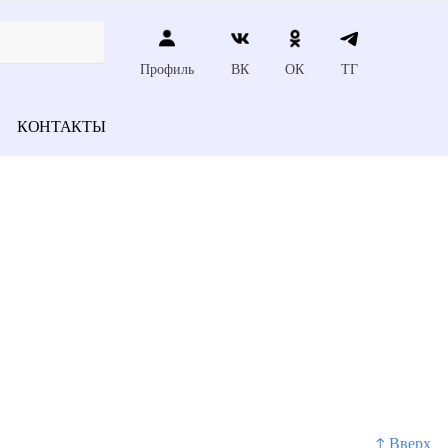
Профиль
ВК
ОК
ТГ
КОНТАКТЫ
↑ Вверх