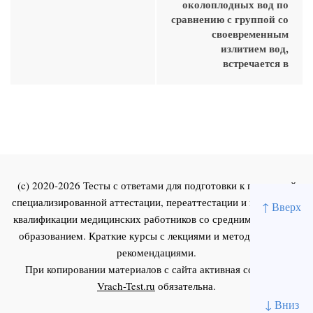
околоплодных вод по
сравнению с группой со
своевременным
излитием вод,
встречается в
(c) 2020-2026 Тесты с ответами для подготовки к первичной
специализированной аттестации, переаттестации и повышения
↑ Вверх
квалификации медицинских работников со средним и высшим
образованием. Краткие курсы с лекциями и методическими
рекомендациями.
При копировании материалов с сайта активная ссылка на
Vrach-Test.ru
обязательна.
↓ Вниз