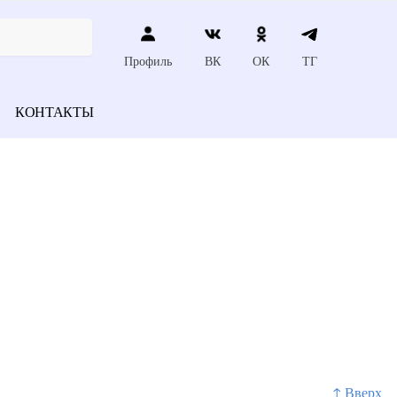
Профиль
ВК
ОК
ТГ
КОНТАКТЫ
↑ Вверх