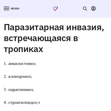
МЕНЮ
Паразитарная инвазия,
встречающаяся в
тропиках
1. анкилостомоз;
2. клонорхиоз;
3. парагонимоз;
4. стронгилоидоз;+